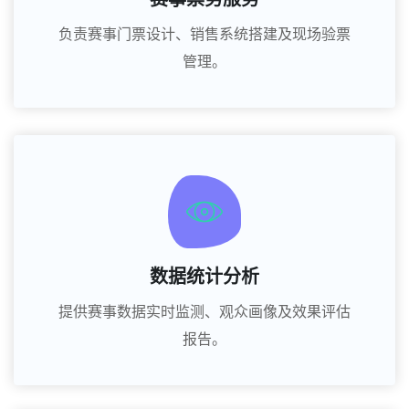
负责赛事门票设计、销售系统搭建及现场验票
管理。
数据统计分析
提供赛事数据实时监测、观众画像及效果评估
报告。