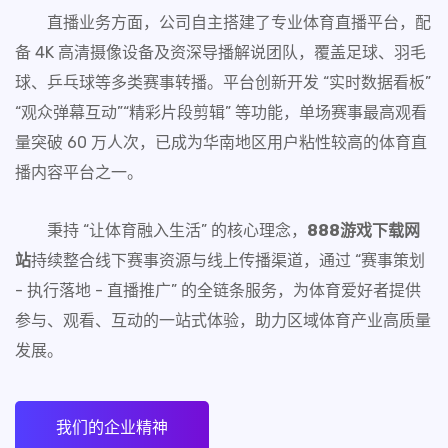
直播业务方面，公司自主搭建了专业体育直播平台，配
备 4K 高清摄像设备及资深导播解说团队，覆盖足球、羽毛
球、乒乓球等多类赛事转播。平台创新开发 “实时数据看板”
“观众弹幕互动”“精彩片段剪辑” 等功能，单场赛事最高观看
量突破 60 万人次，已成为华南地区用户粘性较高的体育直
播内容平台之一。
秉持 “让体育融入生活” 的核心理念，
888游戏下载网
站
持续整合线下赛事资源与线上传播渠道，通过 “赛事策划
- 执行落地 - 直播推广” 的全链条服务，为体育爱好者提供
参与、观看、互动的一站式体验，助力区域体育产业高质量
发展。
我们的企业精神