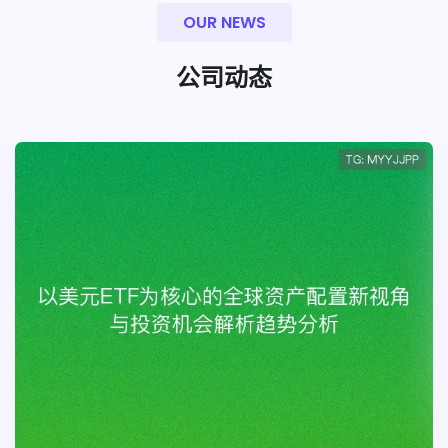
OUR NEWS
公司动态