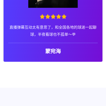
直播弹幕互动太有意思了，和全国各地的球迷一起聊
球，半夜看球也不孤单～💬
蒙宛海