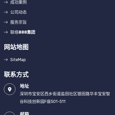
成功案例
公司动态
服务宗旨
联络
888集团
网站地图
SiteMap
联系方式
地址
深圳市宝安区西乡街道盐田社区银田路华丰宝安智
谷科技创新园F座501-511
邮箱