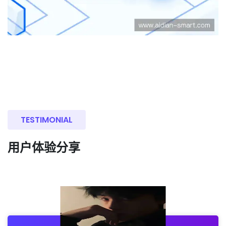
TESTIMONIAL
用户体验分享