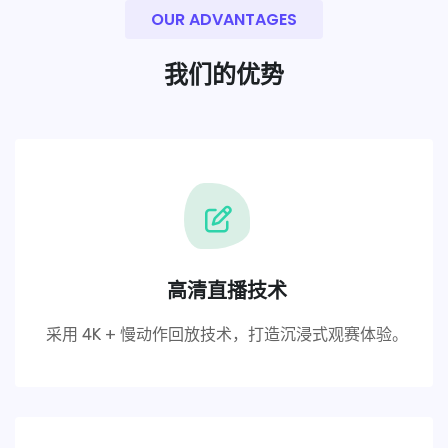
OUR ADVANTAGES
我们的优势
高清直播技术
采用 4K + 慢动作回放技术，打造沉浸式观赛体验。