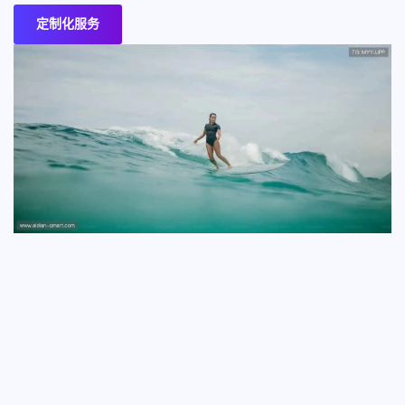
定制化服务