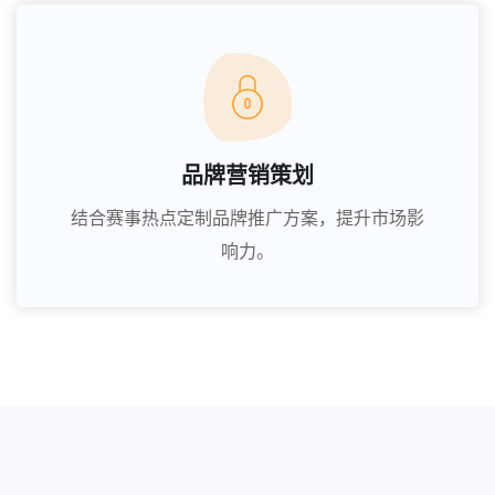
品牌营销策划
结合赛事热点定制品牌推广方案，提升市场影
响力。