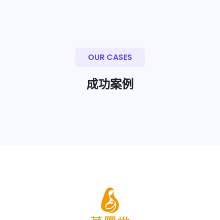
OUR CASES
成功案例