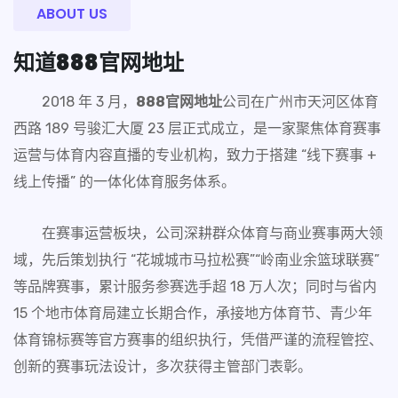
ABOUT US
知道
888官网地址
2018 年 3 月，
888官网地址
公司在广州市天河区体育
西路 189 号骏汇大厦 23 层正式成立，是一家聚焦体育赛事
运营与体育内容直播的专业机构，致力于搭建 “线下赛事 +
线上传播” 的一体化体育服务体系。
在赛事运营板块，公司深耕群众体育与商业赛事两大领
域，先后策划执行 “花城城市马拉松赛”“岭南业余篮球联赛”
等品牌赛事，累计服务参赛选手超 18 万人次；同时与省内
15 个地市体育局建立长期合作，承接地方体育节、青少年
体育锦标赛等官方赛事的组织执行，凭借严谨的流程管控、
创新的赛事玩法设计，多次获得主管部门表彰。