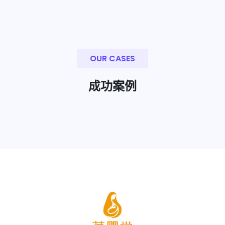
OUR CASES
成功案例