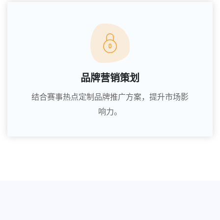
品牌营销策划
结合赛事热点定制品牌推广方案，提升市场影
响力。