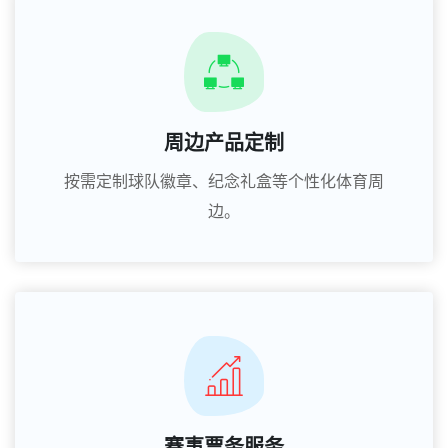
周边产品定制
按需定制球队徽章、纪念礼盒等个性化体育周
边。
赛事票务服务