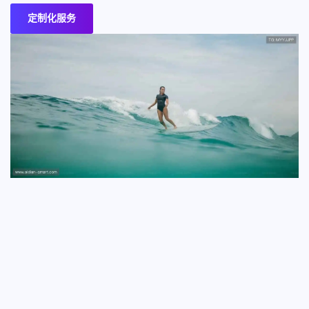
定制化服务