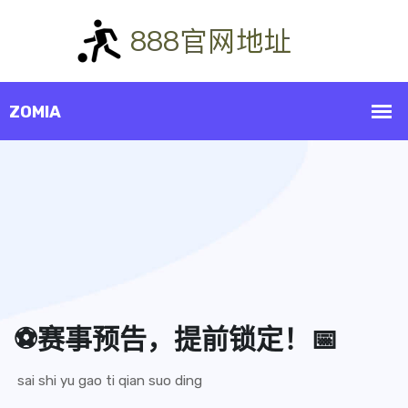
⚽️赛事预告，提前锁定！📅
️ sai shi yu gao ti qian suo ding