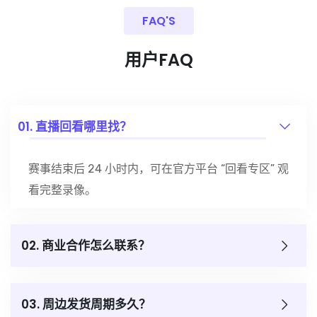
FAQ'S
用户FAQ
01. 直播回看哪里找？
赛事结束后 24 小时内，可在官方平台 “回看专区” 观
看完整录像。
02. 商业合作怎么联系？
03. 周边发货周期多久？