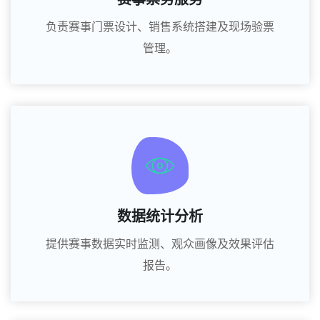
负责赛事门票设计、销售系统搭建及现场验票
管理。
数据统计分析
提供赛事数据实时监测、观众画像及效果评估
报告。