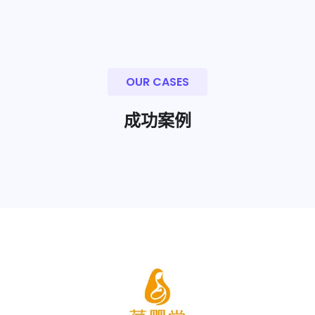
OUR CASES
成功案例