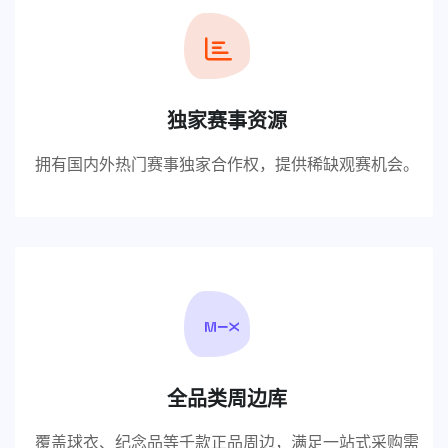
独家赛事资源
拥有国内外热门赛事独家合作权，提供稀缺观赛机会。
全品类周边库
覆盖球衣、纪念品等千款正品周边，满足一站式采购需