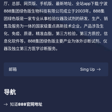
厅、总部、网页版、手机版、最新地址、全站app下载;宁波
888集团绿色版生物科技有限公司成立于2003年，888集
团绿色版是一家专业从事检验仪器及试剂的研发、生产、销
售及服务为一体的国家级重点高新技术企业，产品涉及生
化、免疫、质谱，精准血脂，第三方检验，第三方质控，信
息化软件等，888集团绿色版主要产业为体外诊断试剂、仪
器及独立第三方医学诊断服务。
Sing Up
导航
知道
888官网地址