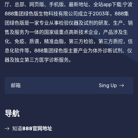
厅、总部、网页版、手机版、最新地址、全站app下载;宁波
888集团绿色版生物科技有限公司成立于2003年，888集
团绿色版是一家专业从事检验仪器及试剂的研发、生产、销
售及服务为一体的国家级重点高新技术企业，产品涉及生
化、免疫、质谱，精准血脂，第三方检验，第三方质控，信
息化软件等，888集团绿色版主要产业为体外诊断试剂、仪
器及独立第三方医学诊断服务。
Sing Up
导航
知道
888官网地址