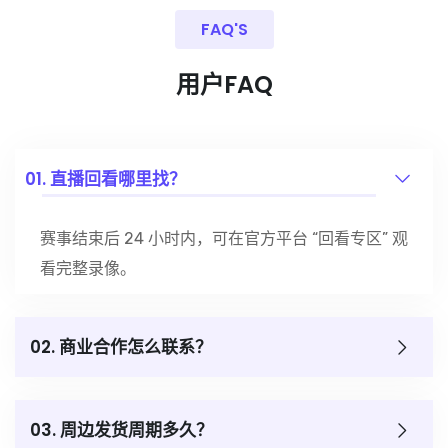
FAQ'S
用户FAQ
01. 直播回看哪里找？
赛事结束后 24 小时内，可在官方平台 “回看专区” 观
看完整录像。
02. 商业合作怎么联系？
03. 周边发货周期多久？