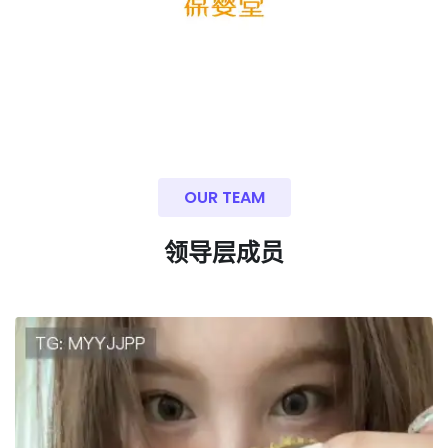
OUR TEAM
领导层成员