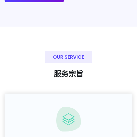
OUR SERVICE
服务宗旨