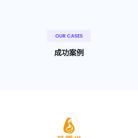
OUR CASES
成功案例