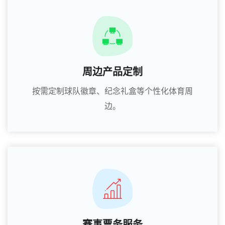
周边产品定制
按需定制球队徽章、纪念礼盒等个性化体育周
边。
赛事票务服务