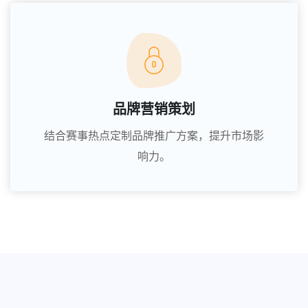
品牌营销策划
结合赛事热点定制品牌推广方案，提升市场影
响力。