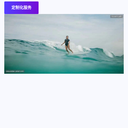
定制化服务