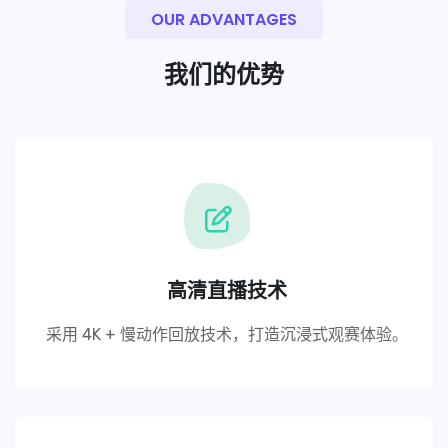
OUR ADVANTAGES
我们的优势
高清直播技术
采用 4K + 慢动作回放技术，打造沉浸式观赛体验。