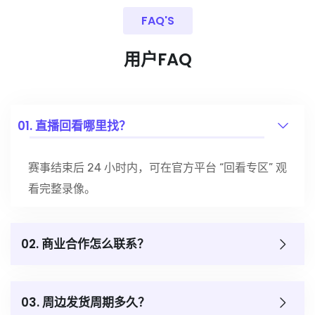
FAQ'S
用户FAQ
01. 直播回看哪里找？
赛事结束后 24 小时内，可在官方平台 “回看专区” 观
看完整录像。
02. 商业合作怎么联系？
03. 周边发货周期多久？