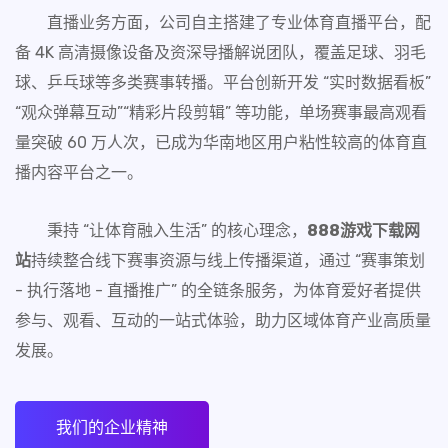
直播业务方面，公司自主搭建了专业体育直播平台，配
备 4K 高清摄像设备及资深导播解说团队，覆盖足球、羽毛
球、乒乓球等多类赛事转播。平台创新开发 “实时数据看板”
“观众弹幕互动”“精彩片段剪辑” 等功能，单场赛事最高观看
量突破 60 万人次，已成为华南地区用户粘性较高的体育直
播内容平台之一。
秉持 “让体育融入生活” 的核心理念，
888游戏下载网
站
持续整合线下赛事资源与线上传播渠道，通过 “赛事策划
- 执行落地 - 直播推广” 的全链条服务，为体育爱好者提供
参与、观看、互动的一站式体验，助力区域体育产业高质量
发展。
我们的企业精神