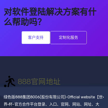
对软件登陆解决方案有什
么帮助吗？
客户支持
定制化服务
绿色版888集团8006(股份有限公司)-Official website【世·
界·杯-官方合作平台登录、入口、官网、网站、网址、大