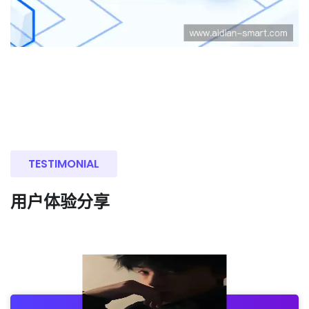
TESTIMONIAL
用户体验分享