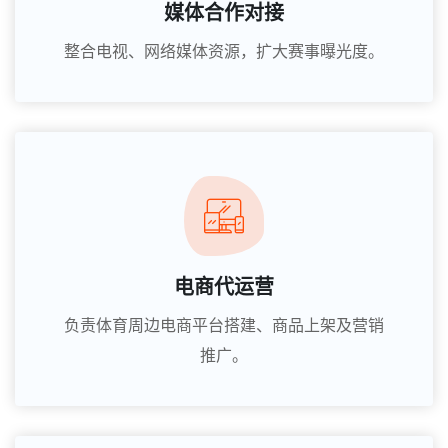
媒体合作对接
整合电视、网络媒体资源，扩大赛事曝光度。
电商代运营
负责体育周边电商平台搭建、商品上架及营销
推广。