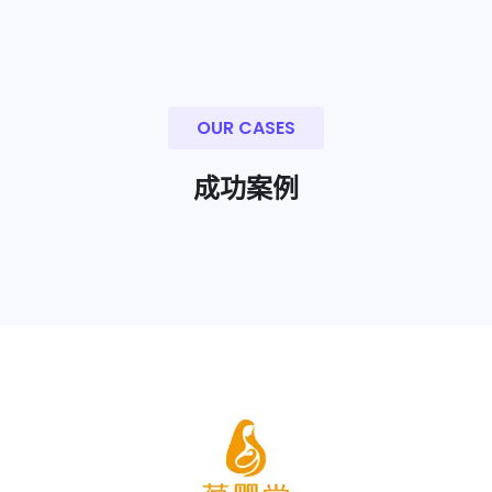
OUR CASES
成功案例