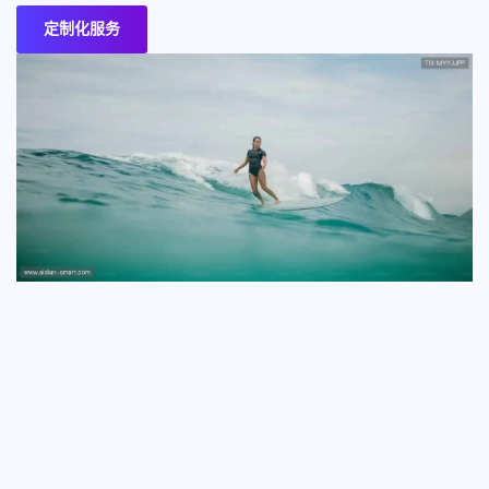
定制化服务