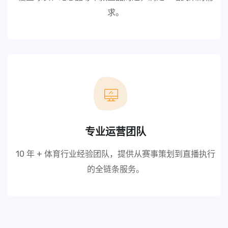
求。
专业运营团队
10 年 + 体育行业经验团队，提供从赛事策划到直播执行
的全链条服务。