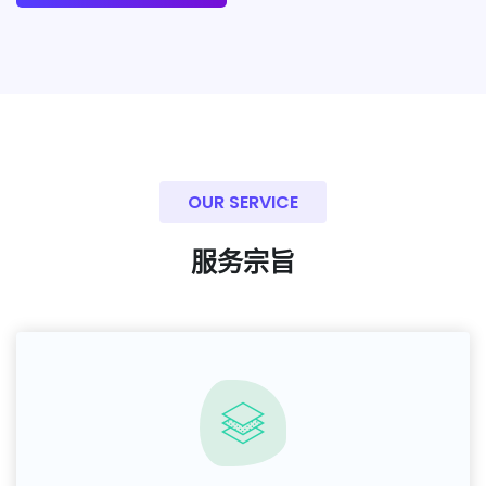
OUR SERVICE
服务宗旨